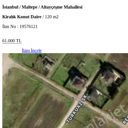
İstanbul / Maltepe / Altayçeşme Mahallesi
Kiralık Konut Daire
/
120
m2
İlan No :
19576121
61.000
TL
İlanı İncele