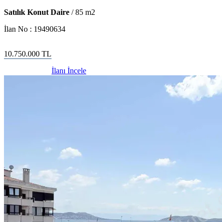
Satılık Konut Daire
/
85
m2
İlan No :
19490634
10.750.000
TL
İlanı İncele