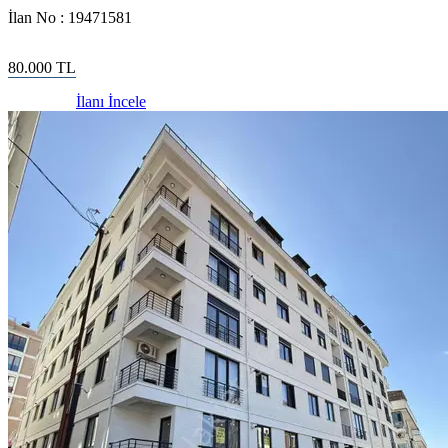
İlan No :
19471581
80.000
TL
İlanı İncele