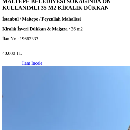
MALTEPE BELEDİYESİ SOKAĞINDA ÖN
KULLANIMLI 35 M2 KİRALIK DÜKKAN
İstanbul / Maltepe / Feyzullah Mahallesi
Kiralık İşyeri Dükkan & Mağaza
/
36
m2
İlan No :
19662333
40.000
TL
İlanı İncele