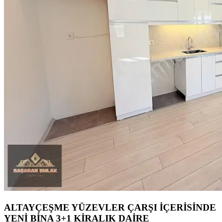
ALTAYÇEŞME YÜZEVLER ÇARŞI İÇERİSİNDE
YENİ BİNA 3+1 KİRALIK DAİRE