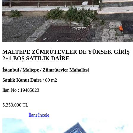
MALTEPE ZÜMRÜTEVLER DE YÜKSEK GİRİŞ
2+1 BOŞ SATILIK DAİRE
İstanbul / Maltepe / Zümrütevler Mahallesi
Satılık Konut Daire
/
80
m2
İlan No :
19405823
5.350.000
TL
İlanı İncele